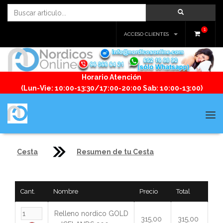
1
ACCESO CLIENTES
Horario Atención
(Lun-Vie: 10:00-13:30/17:00-20:00 Sab: 10:00-13:00)
Tog
navi
Cesta
Resumen de tu Cesta
Cant.
Nombre
Precio
Total
Relleno nordico GOLD
315,00
315,00