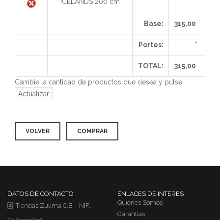
ICELANDS 200 cm
Base:
315,00
Portes:
*
TOTAL:
315,00
Cambie la cantidad de productos que desea y pulse
VOLVER
COMPRAR
DATOS DE CONTACTO
ENLACES DE INTERES
Quienes Somos
Tiendas Zulima C.B. - NIF.:
Garantias