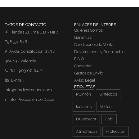
DATOS DE CONTACTO
ENLACES DE INTERES
Quienes Somos
Tiendas Zulima C.B. - NIF.:
Garantias
E98530876
Condiciones de Venta
Avda. Constitución, 243 /
Devoluciones y Reembolso
F.A.Q.
46019 - Valencia
Contactar
Telf. 963 66 64 21
Gastos de Envio
E-mail.
Aviso Legal
ETIQUETAS
info@nordicosonline.com
Plumón
Sintéticos
Info:
Protección de Datos
Icelands
Velfont
Duvedecor
Gobi
Almohadas
Protección