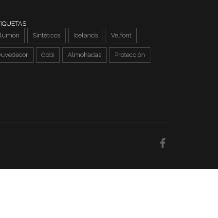
TIQUETAS
lumón
Sintéticos
Icelands
Velfont
uvedecor
Gobi
Almohadas
Protección