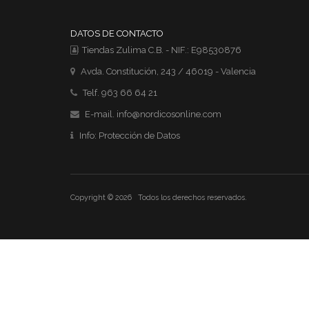
DATOS DE CONTACTO
Tiendas Zulima C.B. - NIF.: E98530876
Avda. Constitución, 243 / 46019 - Valencia
Telf. 963 66 64 21
E-mail.
info@nordicosonline.com
Info:
Protección de Datos
Copyright © 2026 Todos los derechos reservados.