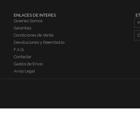
ENLACES DE INTERES
E
Quienes Somos
P
Garantias
Condiciones de Venta
D
Devoluciones y Reembolso
F.A.Q.
Contactar
Gastos de Envio
Aviso Legal