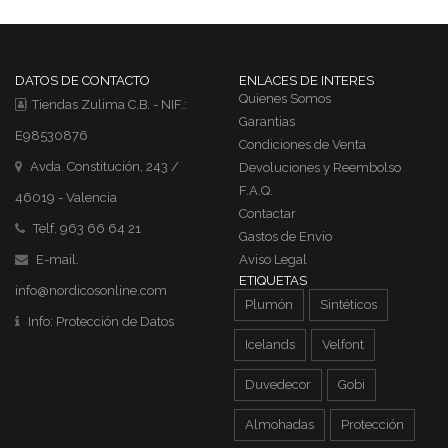
DATOS DE CONTACTO
ENLACES DE INTERES
Quienes Somos
Tiendas Zulima C.B. - NIF.:
Garantias
E98530876
Condiciones de Venta
Avda. Constitución, 243 /
Devoluciones y Reembolso
F.A.Q.
46019 - Valencia
Contactar
Telf. 963 66 64 21
Gastos de Envio
E-mail.
Aviso Legal
ETIQUETAS
info@nordicosonline.com
Plumón
Sintéticos
Info:
Protección de Datos
Icelands
Velfont
Duvedecor
Gobi
Almohadas
Protección