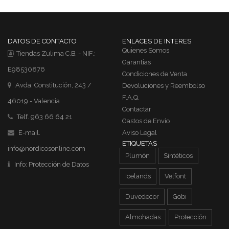
DATOS DE CONTACTO
ENLACES DE INTERES
Quienes Somos
Tiendas Zulima C.B. - NIF.:
Garantias
E98530876
Condiciones de Venta
Avda. Constitución, 243 /
Devoluciones y Reembolso
F.A.Q.
46019 - Valencia
Contactar
Telf. 963 66 64 21
Gastos de Envio
E-mail.
Aviso Legal
ETIQUETAS
info@nordicosonline.com
Plumón
Sintéticos
Info:
Protección de Datos
Icelands
Velfont
Duvedecor
Gobi
Almohadas
Protección